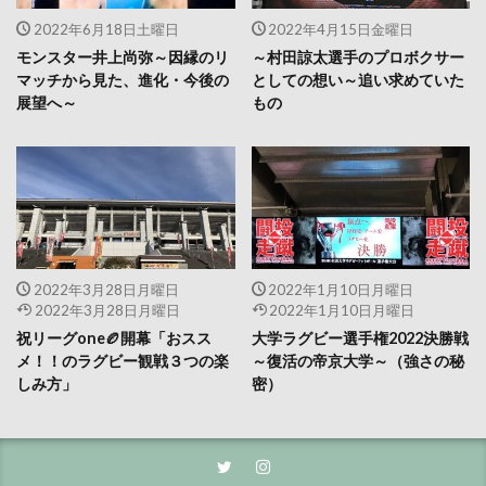
2022年6月18日土曜日
2022年4月15日金曜日
モンスター井上尚弥～因縁のリ
～村田諒太選手のプロボクサー
マッチから見た、進化・今後の
としての想い～追い求めていた
展望へ～
もの
2022年3月28日月曜日
2022年1月10日月曜日
2022年3月28日月曜日
2022年1月10日月曜日
祝リーグone🏉開幕「おスス
大学ラグビー選手権2022決勝戦
メ！！のラグビー観戦３つの楽
～復活の帝京大学～（強さの秘
しみ方」
密）