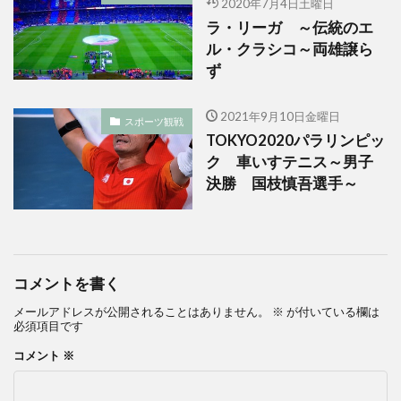
2020年7月4日土曜日
ラ・リーガ ～伝統のエ
ル・クラシコ～両雄譲ら
ず
2021年9月10日金曜日
スポーツ観戦
TOKYO2020パラリンピッ
ク 車いすテニス～男子
決勝 国枝慎吾選手～
コメントを書く
メールアドレスが公開されることはありません。
※
が付いている欄は
必須項目です
コメント
※