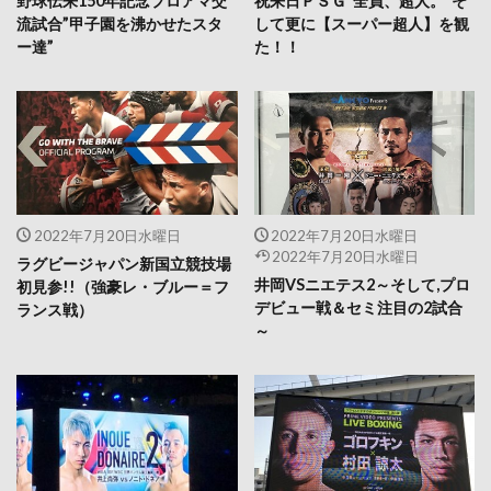
野球伝来150年記念プロアマ交
祝来日ＰＳＧ”全員、超人。”そ
流試合”甲子園を沸かせたスタ
して更に【スーパー超人】を観
ー達”
た！！
2022年7月20日水曜日
2022年7月20日水曜日
2022年7月20日水曜日
ラグビージャパン新国立競技場
井岡VSニエテス2～そして,プロ
初見参!!（強豪レ・ブルー＝フ
デビュー戦＆セミ注目の2試合
ランス戦）
～