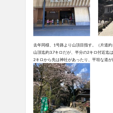
去年同様、1号路より山頂目指す。（片道約3
山頂迄約3.7キロだが、半分の2キロ付近迄
2キロから先は神社があったり、平坦な道が