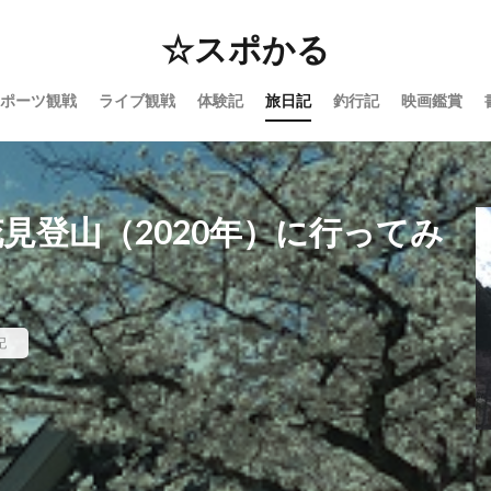
☆スポかる
ポーツ観戦
ライブ観戦
体験記
旅日記
釣行記
映画鑑賞
見登山（2020年）に行ってみ
記