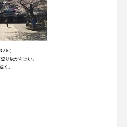
.7ｋ）
は登り坂がキツい。
続く。