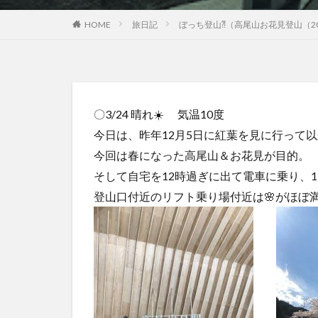
HOME
旅日記
ぼっち登山⁈（高尾山お花見登山（2
〇3/24 晴れ☀️ 気温10度
今日は、昨年12月5日に紅葉を見に行って
今回は春になった高尾山＆お花見が目的。
そして自宅を12時過ぎに出て電車に乗り、13
登山口付近のリフト乗り場付近は🌸がほぼ