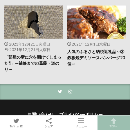
2021年12月21日火曜日
2021年12月1日水曜日
2021年12月21日火曜日
人気のふるさと納税返礼品～③
「部屋の壁に穴を開けてしまっ
鉄板焼デミソースハンバーグ20
た⁈」～補修までの葛藤・道の
個～
り～
お問い合わせ
プライバシーポリシー
Twitter ID
シェア
メニュー
TOPへ
© Copyright 2026
☆スポかる
.